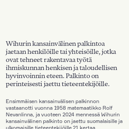
Wihurin kansainvälinen palkintoa
jaetaan henkilöille tai yhteisöille, jotka
ovat tehneet rakentavaa työtä
ihmiskunnan henkisen ja taloudellisen
hyvinvoinnin eteen. Palkinto on
perinteisesti jaettu tieteentekijöille.
Ensimmäisen kansainvälisen palkinnon
vastaanotti vuonna 1958 matemaatikko Rolf
Nevanlinna, ja vuoteen 2024 mennessä Wihurin
kansainvälinen palkinto on jaettu suomalaisille ja
ulkomaisille tieteentekijöille 21 kertaa.