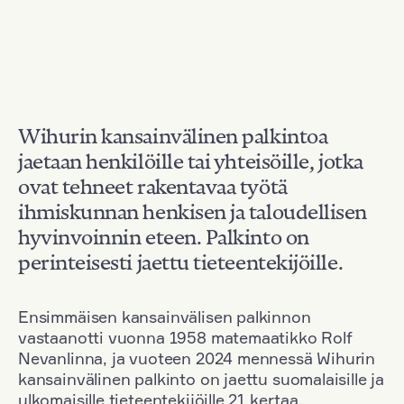
Wihurin kansainvälinen palkintoa
jaetaan henkilöille tai yhteisöille, jotka
ovat tehneet rakentavaa työtä
ihmiskunnan henkisen ja taloudellisen
hyvinvoinnin eteen. Palkinto on
perinteisesti jaettu tieteentekijöille.
Ensimmäisen kansainvälisen palkinnon
vastaanotti vuonna 1958 matemaatikko Rolf
Nevanlinna, ja vuoteen 2024 mennessä Wihurin
kansainvälinen palkinto on jaettu suomalaisille ja
ulkomaisille tieteentekijöille 21 kertaa.