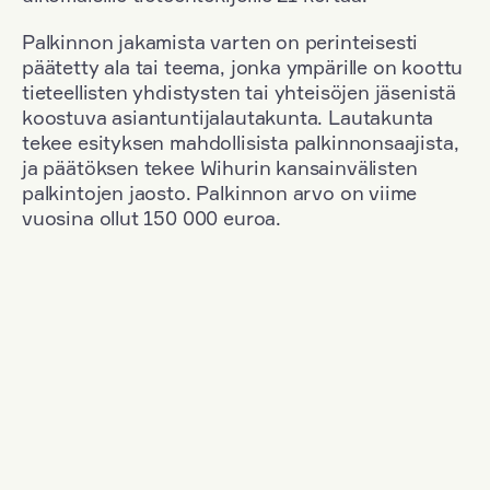
Palkinnon jakamista varten on perinteisesti
päätetty ala tai teema, jonka ympärille on koottu
tieteellisten yhdistysten tai yhteisöjen jäsenistä
koostuva asiantuntijalautakunta. Lautakunta
tekee esityksen mahdollisista palkinnonsaajista,
ja päätöksen tekee Wihurin kansainvälisten
palkintojen jaosto. Palkinnon arvo on viime
vuosina ollut 150 000 euroa.
Suodata
Kansallisuus: France
+