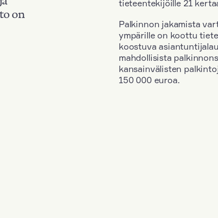
tieteentekijöille 21 kerta
to on
Palkinnon jakamista vart
ympärille on koottu tiete
koostuva asiantuntijala
mahdollisista palkinnons
kansainvälisten palkinto
150 000 euroa.
erlands
+
Vuosi: 1979