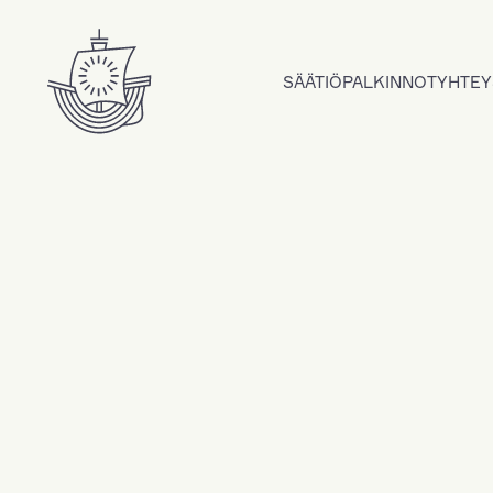
Hyppää sisältöön
SÄÄTIÖ
PALKINNOT
YHTEY