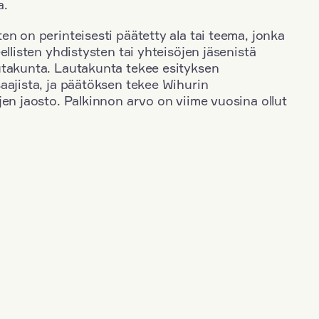
a.
en on perinteisesti päätetty ala tai teema, jonka
ellisten yhdistysten tai yhteisöjen jäsenistä
utakunta. Lautakunta tekee esityksen
aajista, ja päätöksen tekee Wihurin
jen jaosto. Palkinnon arvo on viime vuosina ollut
+
Toimiala: Switzerland
+