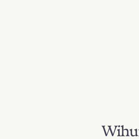
Wihur