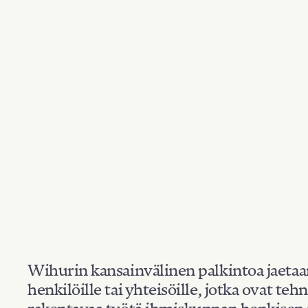
Wihurin kansainvälinen palkintoa jaeta
henkilöille tai yhteisöille, jotka ovat teh
rakentavaa työtä ihmiskunnan henkisen 