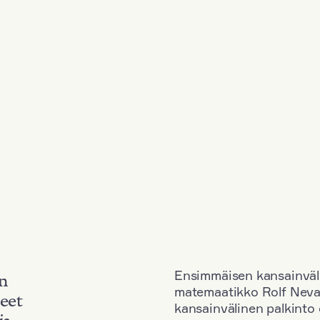
Ensimmäisen kansainväl
an
matemaatikko Rolf Neva
neet
kansainvälinen palkinto o
ja