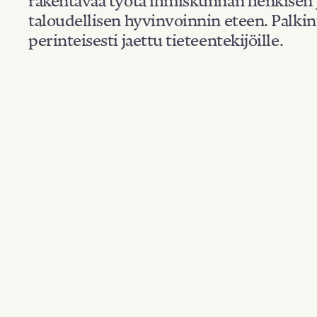
taloudellisen hyvinvoinnin eteen. Palkin
perinteisesti jaettu tieteentekijöille.
Kansallisuus: Neth
Suodata