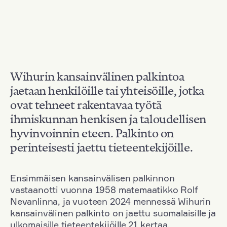
Wihurin kansainvälinen palkintoa
jaetaan henkilöille tai yhteisöille, jotka
ovat tehneet rakentavaa työtä
ihmiskunnan henkisen ja taloudellisen
hyvinvoinnin eteen. Palkinto on
perinteisesti jaettu tieteentekijöille.
Ensimmäisen kansainvälisen palkinnon
vastaanotti vuonna 1958 matemaatikko Rolf
Nevanlinna, ja vuoteen 2024 mennessä Wihurin
kansainvälinen palkinto on jaettu suomalaisille ja
ulkomaisille tieteentekijöille 21 kertaa.