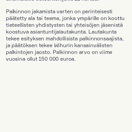
Palkinnon jakamista varten on perinteisesti
päätetty ala tai teema, jonka ympärille on koottu
tieteellisten yhdistysten tai yhteisöjen jäsenistä
koostuva asiantuntijalautakunta. Lautakunta
tekee esityksen mahdollisista palkinnonsaajista,
ja päätöksen tekee Wihurin kansainvälisten
palkintojen jaosto. Palkinnon arvo on viime
vuosina ollut 150 000 euroa.
Suodata
Kansallisuus: Poland
+