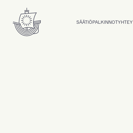
Hyppää sisältöön
SÄÄTIÖ
PALKINNOT
YHTEY