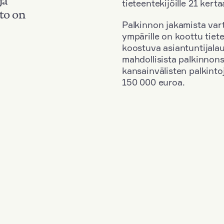
tieteentekijöille 21 kerta
to on
Palkinnon jakamista vart
ympärille on koottu tiete
koostuva asiantuntijala
mahdollisista palkinnons
kansainvälisten palkinto
150 000 euroa.
+
Vuosi: 1994