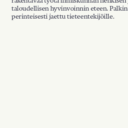
taloudellisen hyvinvoinnin eteen. Palkin
perinteisesti jaettu tieteentekijöille.
Kansallisuus: USA
Suodata