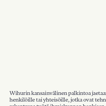
Wihurin kansainvälinen palkintoa jaeta
henkilöille tai yhteisöille, jotka ovat teh
rakentavaa työtä ihmiskunnan henkisen 