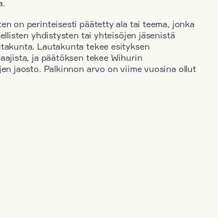
a.
en on perinteisesti päätetty ala tai teema, jonka
ellisten yhdistysten tai yhteisöjen jäsenistä
utakunta. Lautakunta tekee esityksen
aajista, ja päätöksen tekee Wihurin
jen jaosto. Palkinnon arvo on viime vuosina ollut
+
Toimiala: Taide
+