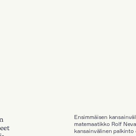
Ensimmäisen kansainväl
an
matemaatikko Rolf Neva
neet
kansainvälinen palkinto o
ja