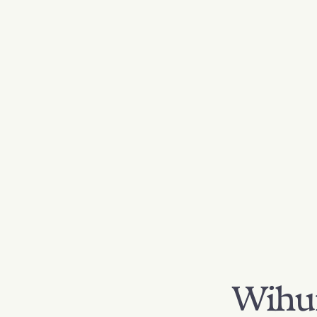
Wihur