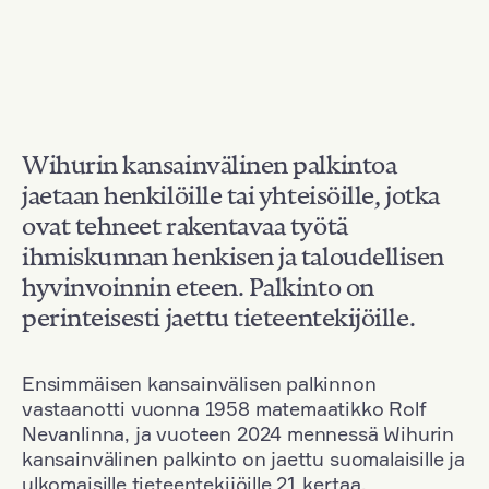
Wihurin kansainvälinen palkintoa
jaetaan henkilöille tai yhteisöille, jotka
ovat tehneet rakentavaa työtä
ihmiskunnan henkisen ja taloudellisen
hyvinvoinnin eteen. Palkinto on
perinteisesti jaettu tieteentekijöille.
Ensimmäisen kansainvälisen palkinnon
vastaanotti vuonna 1958 matemaatikko Rolf
Nevanlinna, ja vuoteen 2024 mennessä Wihurin
kansainvälinen palkinto on jaettu suomalaisille ja
ulkomaisille tieteentekijöille 21 kertaa.