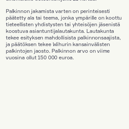
Palkinnon jakamista varten on perinteisesti
päätetty ala tai teema, jonka ympärille on koottu
tieteellisten yhdistysten tai yhteisöjen jäsenistä
koostuva asiantuntijalautakunta. Lautakunta
tekee esityksen mahdollisista palkinnonsaajista,
ja päätöksen tekee Wihurin kansainvälisten
palkintojen jaosto. Palkinnon arvo on viime
vuosina ollut 150 000 euroa.
Suodata
Kansallisuus: France
+