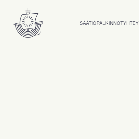
Hyppää sisältöön
SÄÄTIÖ
PALKINNOT
YHTEY