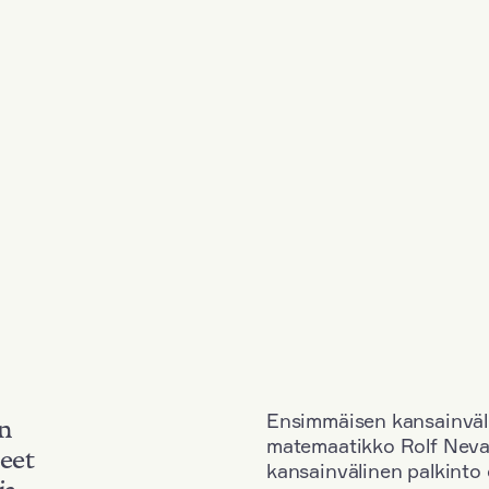
Ensimmäisen kansainväl
an
matemaatikko Rolf Neva
neet
kansainvälinen palkinto o
ja