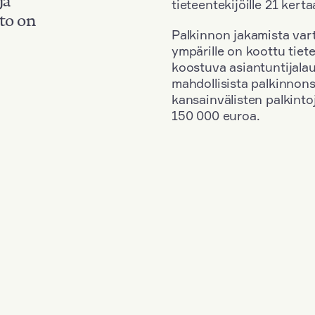
tieteentekijöille 21 kerta
to on
Palkinnon jakamista vart
ympärille on koottu tiete
koostuva asiantuntijala
mahdollisista palkinnons
kansainvälisten palkinto
150 000 euroa.
en
+
Vuosi: 1968