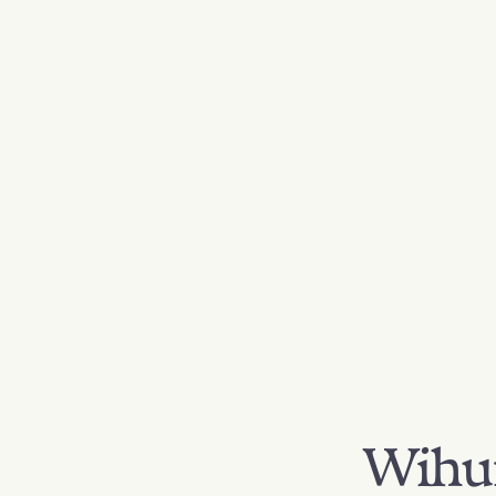
Wihur