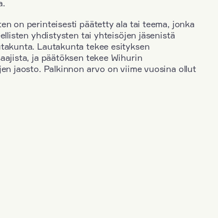
a.
en on perinteisesti päätetty ala tai teema, jonka
ellisten yhdistysten tai yhteisöjen jäsenistä
utakunta. Lautakunta tekee esityksen
aajista, ja päätöksen tekee Wihurin
jen jaosto. Palkinnon arvo on viime vuosina ollut
+
Toimiala: Taide
+