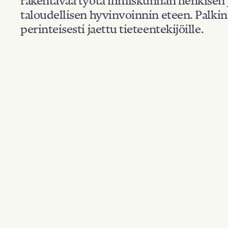
taloudellisen hyvinvoinnin eteen. Palkin
perinteisesti jaettu tieteentekijöille.
Kansallisuus: Swed
Suodata