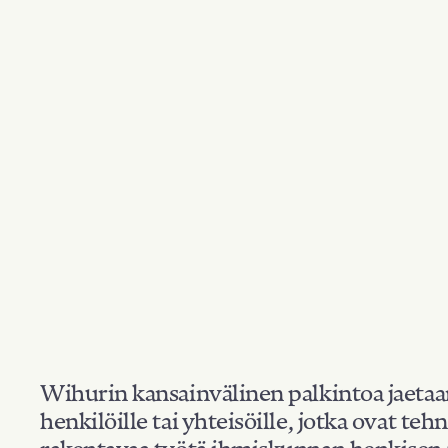
Wihurin kansainvälinen palkintoa jaeta
henkilöille tai yhteisöille, jotka ovat teh
rakentavaa työtä ihmiskunnan henkisen 