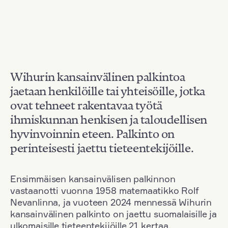
Wihurin kansainvälinen palkintoa
jaetaan henkilöille tai yhteisöille, jotka
ovat tehneet rakentavaa työtä
ihmiskunnan henkisen ja taloudellisen
hyvinvoinnin eteen. Palkinto on
perinteisesti jaettu tieteentekijöille.
Ensimmäisen kansainvälisen palkinnon
vastaanotti vuonna 1958 matemaatikko Rolf
Nevanlinna, ja vuoteen 2024 mennessä Wihurin
kansainvälinen palkinto on jaettu suomalaisille ja
ulkomaisille tieteentekijöille 21 kertaa.