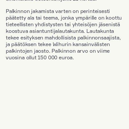
Palkinnon jakamista varten on perinteisesti
päätetty ala tai teema, jonka ympärille on koottu
tieteellisten yhdistysten tai yhteisöjen jäsenistä
koostuva asiantuntijalautakunta. Lautakunta
tekee esityksen mahdollisista palkinnonsaajista,
ja päätöksen tekee Wihurin kansainvälisten
palkintojen jaosto. Palkinnon arvo on viime
vuosina ollut 150 000 euroa.
Suodata
Kansallisuus: Poland
+