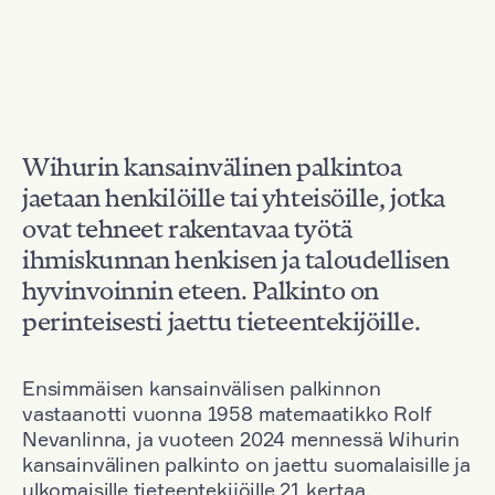
Wihurin kansainvälinen palkintoa
jaetaan henkilöille tai yhteisöille, jotka
ovat tehneet rakentavaa työtä
ihmiskunnan henkisen ja taloudellisen
hyvinvoinnin eteen. Palkinto on
perinteisesti jaettu tieteentekijöille.
Ensimmäisen kansainvälisen palkinnon
vastaanotti vuonna 1958 matemaatikko Rolf
Nevanlinna, ja vuoteen 2024 mennessä Wihurin
kansainvälinen palkinto on jaettu suomalaisille ja
ulkomaisille tieteentekijöille 21 kertaa.