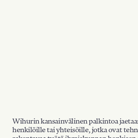
Wihurin kansainvälinen palkintoa jaeta
henkilöille tai yhteisöille, jotka ovat teh
rakentavaa työtä ihmiskunnan henkisen 