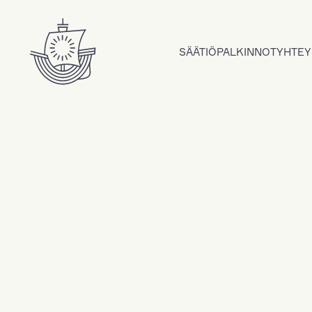
Hyppää sisältöön
SÄÄTIÖ
PALKINNOT
YHTEY