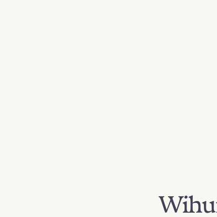
Wihur