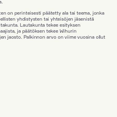
a.
en on perinteisesti päätetty ala tai teema, jonka
ellisten yhdistysten tai yhteisöjen jäsenistä
utakunta. Lautakunta tekee esityksen
aajista, ja päätöksen tekee Wihurin
jen jaosto. Palkinnon arvo on viime vuosina ollut
+
Toimiala
+