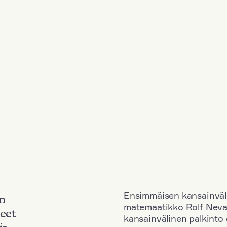
Ensimmäisen kansainväl
an
matemaatikko Rolf Neva
neet
kansainvälinen palkinto o
ja