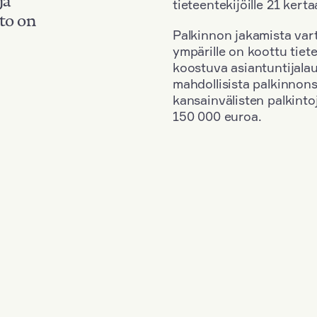
tieteentekijöille 21 kerta
to on
Palkinnon jakamista vart
ympärille on koottu tiete
koostuva asiantuntijala
mahdollisista palkinnons
kansainvälisten palkinto
150 000 euroa.
+
Vuosi: 2017