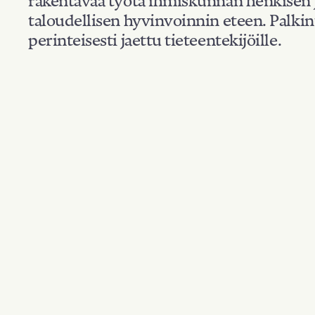
taloudellisen hyvinvoinnin eteen. Palkin
perinteisesti jaettu tieteentekijöille.
Kansallisuus: USA
Suodata