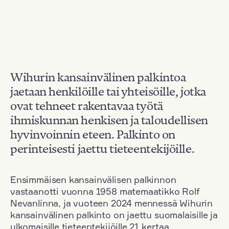
Wihurin kansainvälinen palkintoa
jaetaan henkilöille tai yhteisöille, jotka
ovat tehneet rakentavaa työtä
ihmiskunnan henkisen ja taloudellisen
hyvinvoinnin eteen. Palkinto on
perinteisesti jaettu tieteentekijöille.
Ensimmäisen kansainvälisen palkinnon
vastaanotti vuonna 1958 matemaatikko Rolf
Nevanlinna, ja vuoteen 2024 mennessä Wihurin
kansainvälinen palkinto on jaettu suomalaisille ja
ulkomaisille tieteentekijöille 21 kertaa.