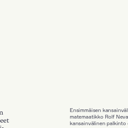
Ensimmäisen kansainväl
an
matemaatikko Rolf Neva
neet
kansainvälinen palkinto o
ja