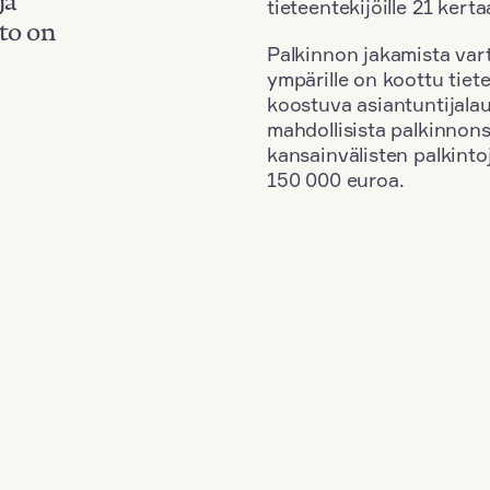
tieteentekijöille 21 kerta
to on
Palkinnon jakamista vart
ympärille on koottu tiete
koostuva asiantuntijala
mahdollisista palkinnons
kansainvälisten palkinto
150 000 euroa.
si
+
Vuosi: 2023