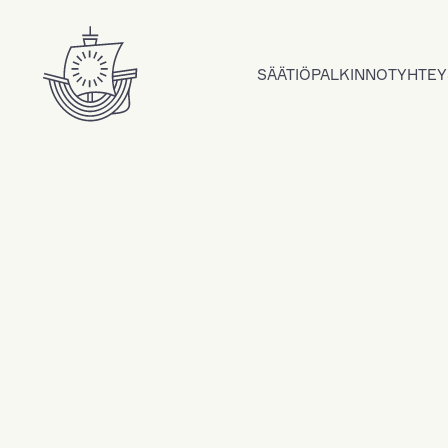
Hyppää sisältöön
SÄÄTIÖ
PALKINNOT
YHTEY