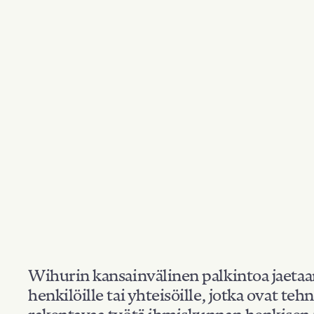
Wihurin kansainvälinen palkintoa jaeta
henkilöille tai yhteisöille, jotka ovat teh
rakentavaa työtä ihmiskunnan henkisen 