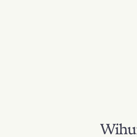
Wihur