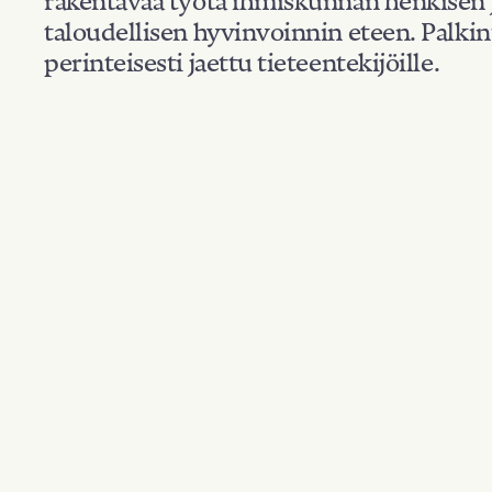
taloudellisen hyvinvoinnin eteen. Palkin
perinteisesti jaettu tieteentekijöille.
Kansallisuus: Ruot
Suodata