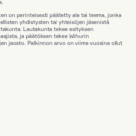
a.
en on perinteisesti päätetty ala tai teema, jonka
ellisten yhdistysten tai yhteisöjen jäsenistä
utakunta. Lautakunta tekee esityksen
aajista, ja päätöksen tekee Wihurin
jen jaosto. Palkinnon arvo on viime vuosina ollut
+
Toimiala: Taide
+