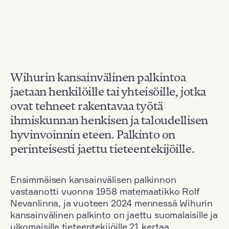
Wihurin kansainvälinen palkintoa
jaetaan henkilöille tai yhteisöille, jotka
ovat tehneet rakentavaa työtä
ihmiskunnan henkisen ja taloudellisen
hyvinvoinnin eteen. Palkinto on
perinteisesti jaettu tieteentekijöille.
Ensimmäisen kansainvälisen palkinnon
vastaanotti vuonna 1958 matemaatikko Rolf
Nevanlinna, ja vuoteen 2024 mennessä Wihurin
kansainvälinen palkinto on jaettu suomalaisille ja
ulkomaisille tieteentekijöille 21 kertaa.