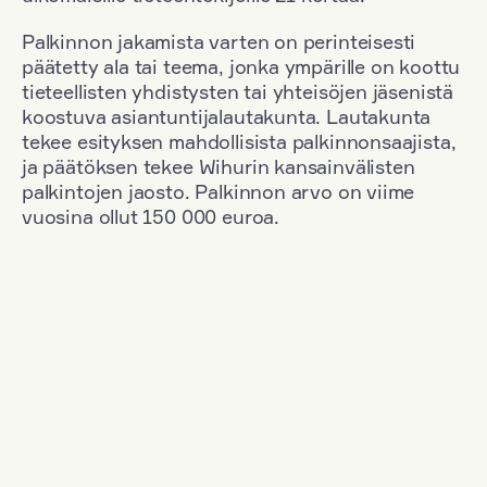
Palkinnon jakamista varten on perinteisesti
päätetty ala tai teema, jonka ympärille on koottu
tieteellisten yhdistysten tai yhteisöjen jäsenistä
koostuva asiantuntijalautakunta. Lautakunta
tekee esityksen mahdollisista palkinnonsaajista,
ja päätöksen tekee Wihurin kansainvälisten
palkintojen jaosto. Palkinnon arvo on viime
vuosina ollut 150 000 euroa.
Suodata
Kansallisuus: Poland
+