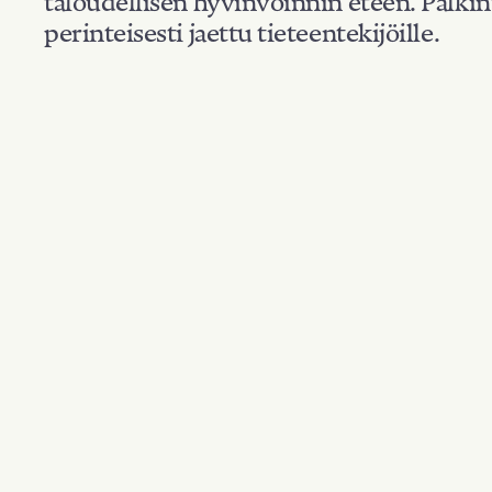
perinteisesti jaettu tieteentekijöille.
Kansallisuus
Suodata