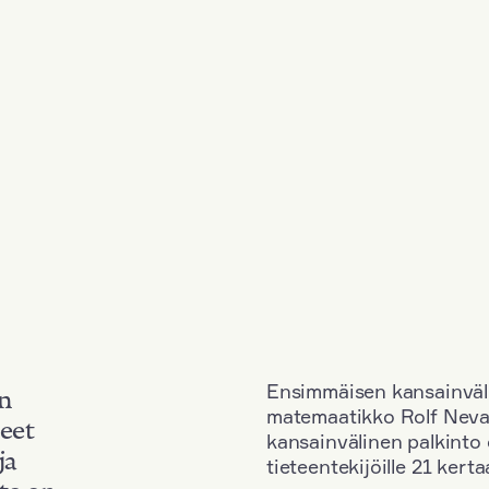
Ensimmäisen kansainväl
an
matemaatikko Rolf Neva
neet
kansainvälinen palkinto o
ja
tieteentekijöille 21 kerta
to on