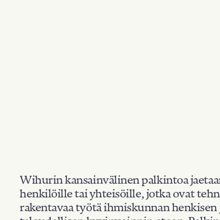
Wihurin kansainvälinen palkintoa jaeta
henkilöille tai yhteisöille, jotka ovat teh
rakentavaa työtä ihmiskunnan henkisen 
taloudellisen hyvinvoinnin eteen. Palkin