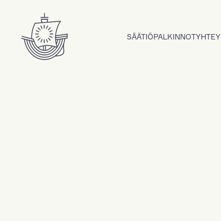
Hyppää sisältöön
SÄÄTIÖ
PALKINNOT
YHTEY