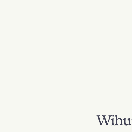
Wihur