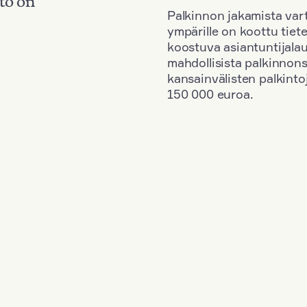
Palkinnon jakamista vart
ympärille on koottu tiete
koostuva asiantuntijala
mahdollisista palkinnons
kansainvälisten palkinto
150 000 euroa.
+
Vuosi: 2020