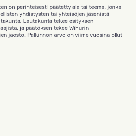
en on perinteisesti päätetty ala tai teema, jonka
ellisten yhdistysten tai yhteisöjen jäsenistä
utakunta. Lautakunta tekee esityksen
aajista, ja päätöksen tekee Wihurin
jen jaosto. Palkinnon arvo on viime vuosina ollut
+
Toimiala
+