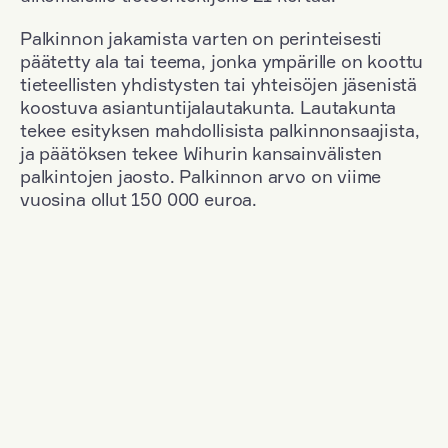
Palkinnon jakamista varten on perinteisesti
päätetty ala tai teema, jonka ympärille on koottu
tieteellisten yhdistysten tai yhteisöjen jäsenistä
koostuva asiantuntijalautakunta. Lautakunta
tekee esityksen mahdollisista palkinnonsaajista,
ja päätöksen tekee Wihurin kansainvälisten
palkintojen jaosto. Palkinnon arvo on viime
vuosina ollut 150 000 euroa.
Suodata
Kansallisuus: France
+