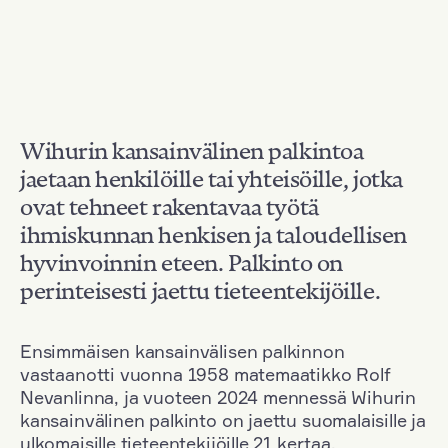
Wihurin kansainvälinen palkintoa
jaetaan henkilöille tai yhteisöille, jotka
ovat tehneet rakentavaa työtä
ihmiskunnan henkisen ja taloudellisen
hyvinvoinnin eteen. Palkinto on
perinteisesti jaettu tieteentekijöille.
Ensimmäisen kansainvälisen palkinnon
vastaanotti vuonna 1958 matemaatikko Rolf
Nevanlinna, ja vuoteen 2024 mennessä Wihurin
kansainvälinen palkinto on jaettu suomalaisille ja
ulkomaisille tieteentekijöille 21 kertaa.