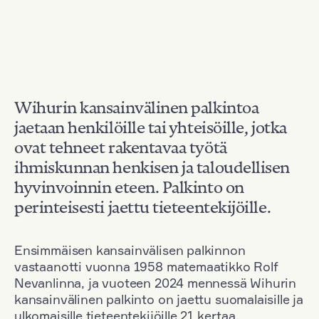
Wihurin kansainvälinen palkintoa
jaetaan henkilöille tai yhteisöille, jotka
ovat tehneet rakentavaa työtä
ihmiskunnan henkisen ja taloudellisen
hyvinvoinnin eteen. Palkinto on
perinteisesti jaettu tieteentekijöille.
Ensimmäisen kansainvälisen palkinnon
vastaanotti vuonna 1958 matemaatikko Rolf
Nevanlinna, ja vuoteen 2024 mennessä Wihurin
kansainvälinen palkinto on jaettu suomalaisille ja
ulkomaisille tieteentekijöille 21 kertaa.