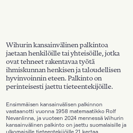
Wihurin kansainvälinen palkintoa
jaetaan henkilöille tai yhteisöille, jotka
ovat tehneet rakentavaa työtä
ihmiskunnan henkisen ja taloudellisen
hyvinvoinnin eteen. Palkinto on
perinteisesti jaettu tieteentekijöille.
Ensimmäisen kansainvälisen palkinnon
vastaanotti vuonna 1958 matemaatikko Rolf
Nevanlinna, ja vuoteen 2024 mennessä Wihurin
kansainvälinen palkinto on jaettu suomalaisille ja
ulkomaisille tieteentekijöille 21 kertaa.