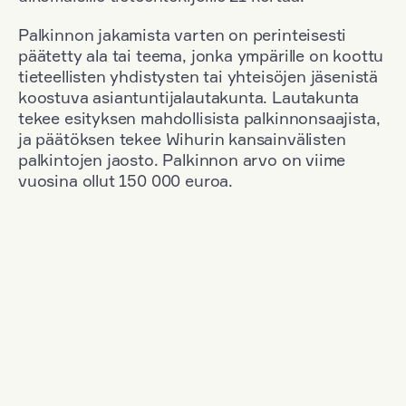
Palkinnon jakamista varten on perinteisesti
päätetty ala tai teema, jonka ympärille on koottu
tieteellisten yhdistysten tai yhteisöjen jäsenistä
koostuva asiantuntijalautakunta. Lautakunta
tekee esityksen mahdollisista palkinnonsaajista,
ja päätöksen tekee Wihurin kansainvälisten
palkintojen jaosto. Palkinnon arvo on viime
vuosina ollut 150 000 euroa.
Suodata
Kansallisuus: France
+