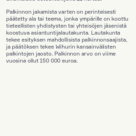
Palkinnon jakamista varten on perinteisesti
päätetty ala tai teema, jonka ympärille on koottu
tieteellisten yhdistysten tai yhteisöjen jäsenistä
koostuva asiantuntijalautakunta. Lautakunta
tekee esityksen mahdollisista palkinnonsaajista,
ja päätöksen tekee Wihurin kansainvälisten
palkintojen jaosto. Palkinnon arvo on viime
vuosina ollut 150 000 euroa.
Suodata
Kansallisuus: France
+