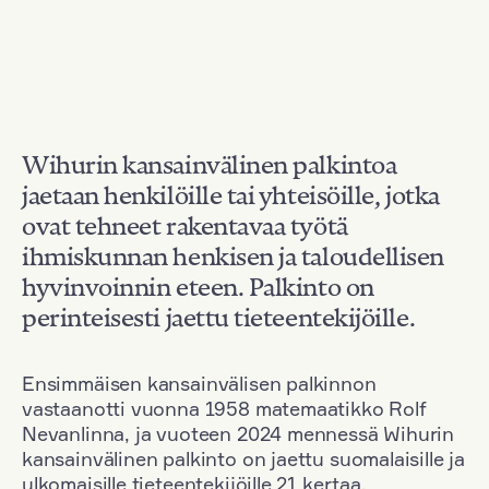
Wihurin kansainvälinen palkintoa
jaetaan henkilöille tai yhteisöille, jotka
ovat tehneet rakentavaa työtä
ihmiskunnan henkisen ja taloudellisen
hyvinvoinnin eteen. Palkinto on
perinteisesti jaettu tieteentekijöille.
Ensimmäisen kansainvälisen palkinnon
vastaanotti vuonna 1958 matemaatikko Rolf
Nevanlinna, ja vuoteen 2024 mennessä Wihurin
kansainvälinen palkinto on jaettu suomalaisille ja
ulkomaisille tieteentekijöille 21 kertaa.