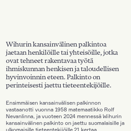
Wihurin kansainvälinen palkintoa
jaetaan henkilöille tai yhteisöille, jotka
ovat tehneet rakentavaa työtä
ihmiskunnan henkisen ja taloudellisen
hyvinvoinnin eteen. Palkinto on
perinteisesti jaettu tieteentekijöille.
Ensimmäisen kansainvälisen palkinnon
vastaanotti vuonna 1958 matemaatikko Rolf
Nevanlinna, ja vuoteen 2024 mennessä Wihurin
kansainvälinen palkinto on jaettu suomalaisille ja
ulkomaisille tieteentekijöille 21 kertaa.