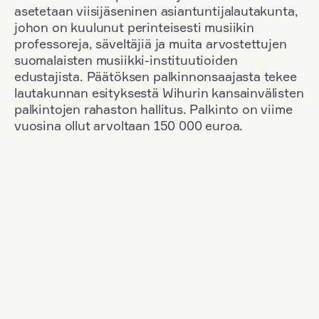
asetetaan viisijäseninen asiantuntijalautakunta,
johon on kuulunut perinteisesti musiikin
professoreja, säveltäjiä ja muita arvostettujen
suomalaisten musiikki-instituutioiden
edustajista. Päätöksen palkinnonsaajasta tekee
lautakunnan esityksestä Wihurin kansainvälisten
palkintojen rahaston hallitus. Palkinto on viime
vuosina ollut arvoltaan 150 000 euroa.
Suodata
Kansallisuus: South Korea
+
Vuosi: 1953
+