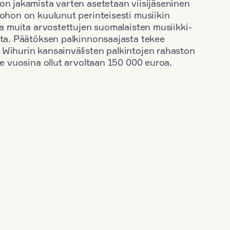
on jakamista varten asetetaan viisijäseninen
johon on kuulunut perinteisesti musiikin
 ja muita arvostettujen suomalaisten musiikki-
sta. Päätöksen palkinnonsaajasta tekee
 Wihurin kansainvälisten palkintojen rahaston
ime vuosina ollut arvoltaan 150 000 euroa.
+
Vuosi: 1953
+