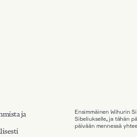
Ensimmäinen Wihurin Sib
mmista ja
Sibeliukselle
,
ja tähän p
päivään mennessä yhtee
lisesti