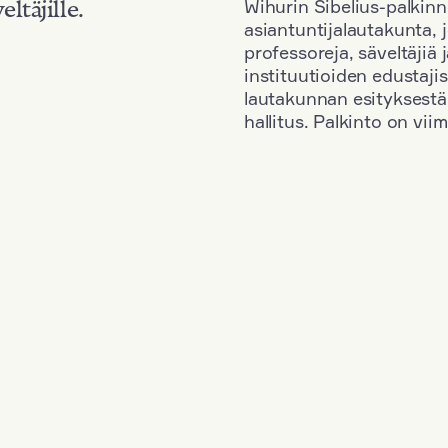
Wihurin Sibelius-palkinn
eltäjille.
asiantuntijalautakunta, 
professoreja, säveltäjiä
instituutioiden edustaji
lautakunnan esityksestä
hallitus. Palkinto on vi
Kansallisuus: Great Britain