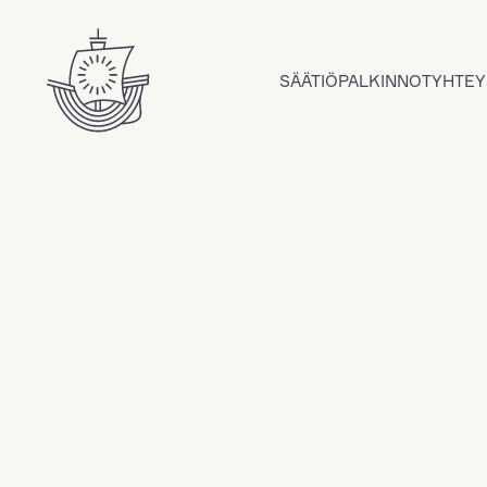
Hyppää sisältöön
SÄÄTIÖ
PALKINNOT
YHTEY