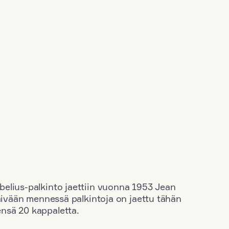
elius-palkinto jaettiin vuonna 1953 Jean
äivään mennessä palkintoja on jaettu tähän
nsä 20 kappaletta.