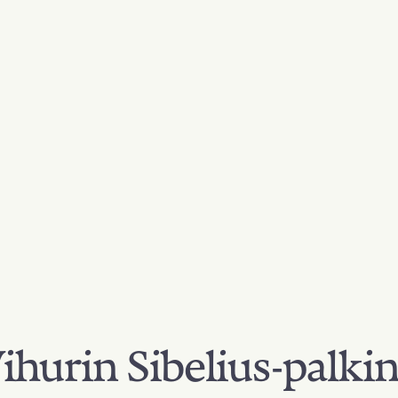
hurin Sibelius-palki