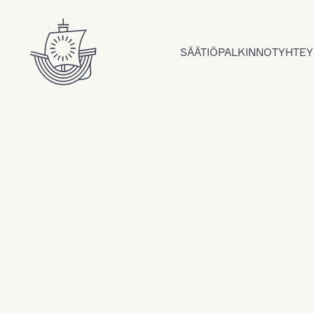
Hyppää sisältöön
SÄÄTIÖ
PALKINNOT
YHTEY