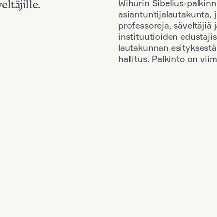
Wihurin Sibelius-palkinn
eltäjille.
asiantuntijalautakunta, 
professoreja, säveltäjiä
instituutioiden edustaji
lautakunnan esityksestä
hallitus. Palkinto on vi
Kansallisuus: Poland