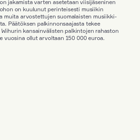
on jakamista varten asetetaan viisijäseninen
johon on kuulunut perinteisesti musiikin
 ja muita arvostettujen suomalaisten musiikki-
sta. Päätöksen palkinnonsaajasta tekee
 Wihurin kansainvälisten palkintojen rahaston
ime vuosina ollut arvoltaan 150 000 euroa.
+
Vuosi: 1953
+