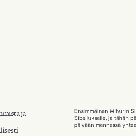
Ensimmäinen Wihurin Sib
mmista ja
Sibeliukselle
,
ja tähän p
päivään mennessä yhtee
lisesti