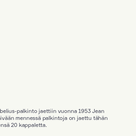
elius-palkinto jaettiin vuonna 1953 Jean
äivään mennessä palkintoja on jaettu tähän
nsä 20 kappaletta.