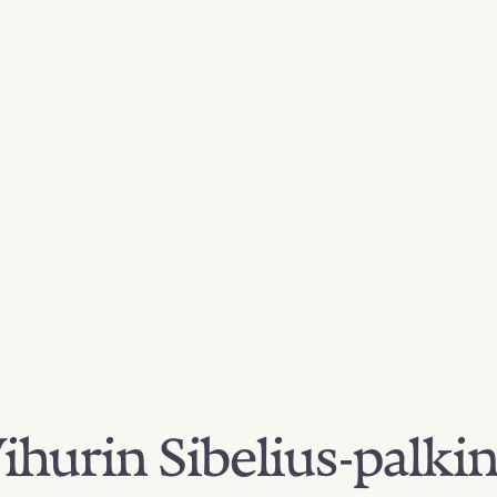
hurin Sibelius-palki