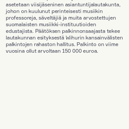
asetetaan viisijäseninen asiantuntijalautakunta,
johon on kuulunut perinteisesti musiikin
professoreja, säveltäjiä ja muita arvostettujen
suomalaisten musiikki-instituutioiden
edustajista. Päätöksen palkinnonsaajasta tekee
lautakunnan esityksestä Wihurin kansainvälisten
palkintojen rahaston hallitus. Palkinto on viime
vuosina ollut arvoltaan 150 000 euroa.
Suodata
Kansallisuus: Poland
+
Vuosi: 1953
+