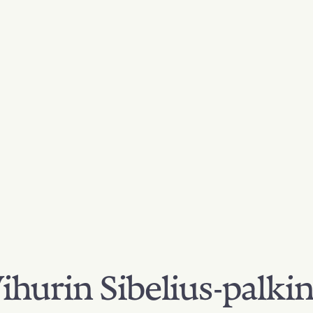
hurin Sibelius-palki