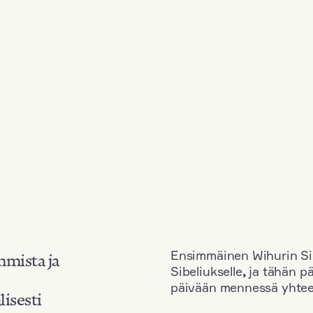
Ensimmäinen Wihurin Sib
mmista ja
Sibeliukselle
,
ja tähän p
päivään mennessä yhtee
lisesti