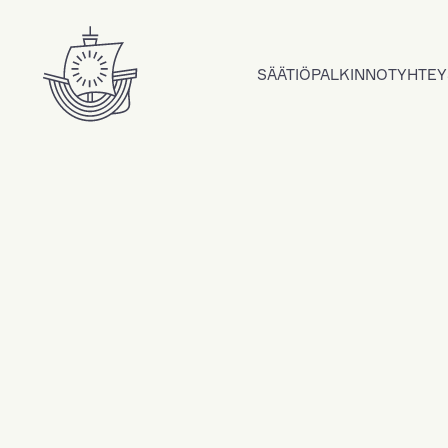
Hyppää sisältöön
SÄÄTIÖ
PALKINNOT
YHTEY