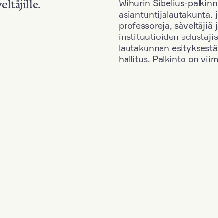
Wihurin Sibelius-palkinn
eltäjille.
asiantuntijalautakunta, 
professoreja, säveltäjiä
instituutioiden edustaji
lautakunnan esityksestä
hallitus. Palkinto on vi
Kansallisuus: Austria