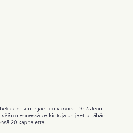
elius-palkinto jaettiin vuonna 1953 Jean
äivään mennessä palkintoja on jaettu tähän
nsä 20 kappaletta.