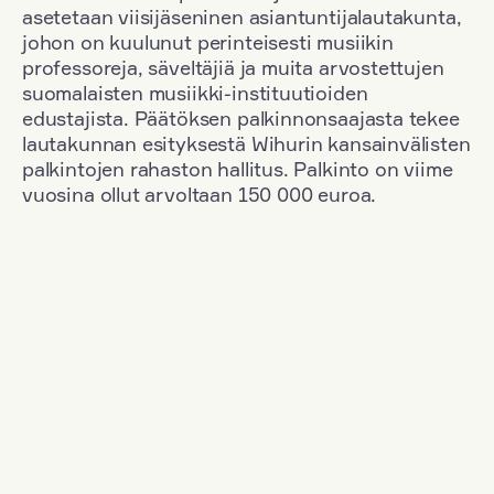
asetetaan viisijäseninen asiantuntijalautakunta,
johon on kuulunut perinteisesti musiikin
professoreja, säveltäjiä ja muita arvostettujen
suomalaisten musiikki-instituutioiden
edustajista. Päätöksen palkinnonsaajasta tekee
lautakunnan esityksestä Wihurin kansainvälisten
palkintojen rahaston hallitus. Palkinto on viime
vuosina ollut arvoltaan 150 000 euroa.
Suodata
Kansallisuus: Denmark
+
Vuosi: 2003
+