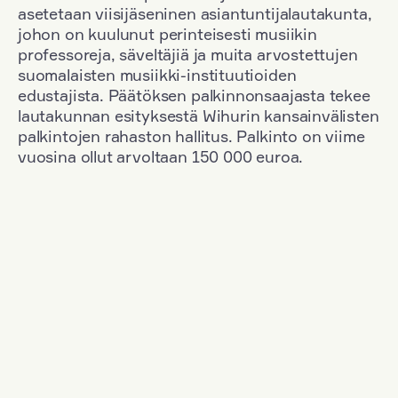
asetetaan viisijäseninen asiantuntijalautakunta,
johon on kuulunut perinteisesti musiikin
professoreja, säveltäjiä ja muita arvostettujen
suomalaisten musiikki-instituutioiden
edustajista. Päätöksen palkinnonsaajasta tekee
lautakunnan esityksestä Wihurin kansainvälisten
palkintojen rahaston hallitus. Palkinto on viime
vuosina ollut arvoltaan 150 000 euroa.
Suodata
Kansallisuus: Poland
+
Vuosi: 2003
+