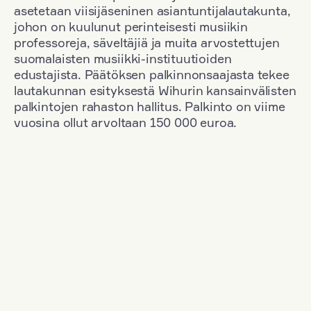
asetetaan viisijäseninen asiantuntijalautakunta,
johon on kuulunut perinteisesti musiikin
professoreja, säveltäjiä ja muita arvostettujen
suomalaisten musiikki-instituutioiden
edustajista. Päätöksen palkinnonsaajasta tekee
lautakunnan esityksestä Wihurin kansainvälisten
palkintojen rahaston hallitus. Palkinto on viime
vuosina ollut arvoltaan 150 000 euroa.
Suodata
Kansallisuus: Denmark
+
Vuosi: 2003
+