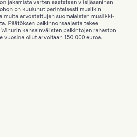
on jakamista varten asetetaan viisijäseninen
johon on kuulunut perinteisesti musiikin
 ja muita arvostettujen suomalaisten musiikki-
sta. Päätöksen palkinnonsaajasta tekee
 Wihurin kansainvälisten palkintojen rahaston
ime vuosina ollut arvoltaan 150 000 euroa.
+
Vuosi: 2003
+