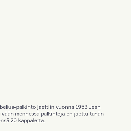
elius-palkinto jaettiin vuonna 1953 Jean
äivään mennessä palkintoja on jaettu tähän
nsä 20 kappaletta.