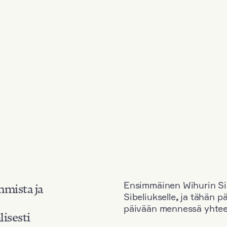
Ensimmäinen Wihurin Sib
mmista ja
Sibeliukselle
,
ja tähän p
päivään mennessä yhtee
lisesti