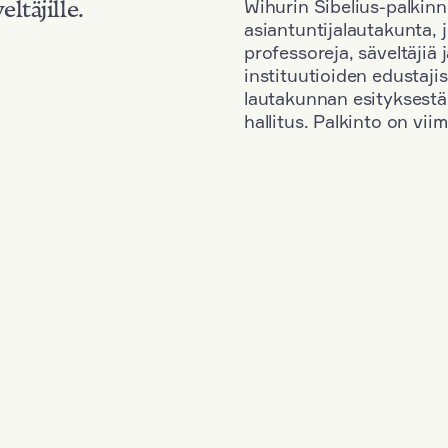
Wihurin Sibelius-palkinn
eltäjille.
asiantuntijalautakunta, 
professoreja, säveltäjiä
instituutioiden edustaji
lautakunnan esityksestä
hallitus. Palkinto on vi
Kansallisuus: Germany