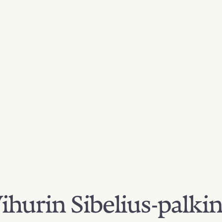
hurin Sibelius-palki