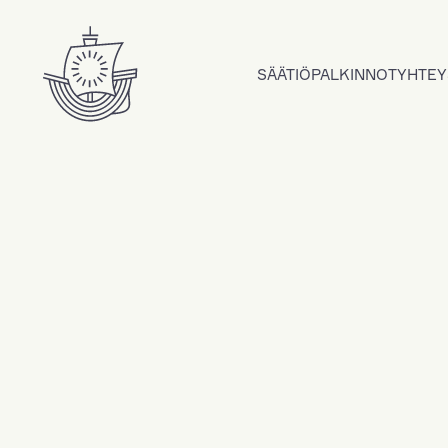
Hyppää sisältöön
SÄÄTIÖ
PALKINNOT
YHTEY