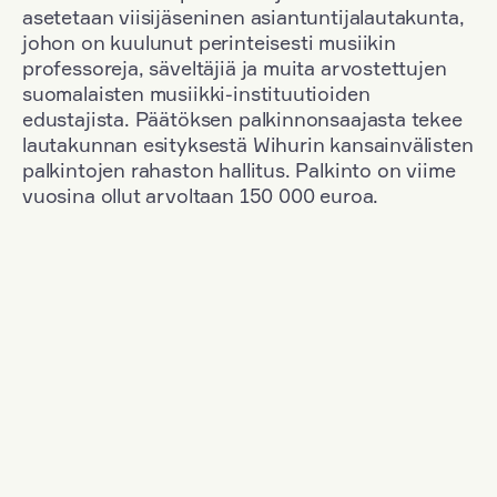
asetetaan viisijäseninen asiantuntijalautakunta,
johon on kuulunut perinteisesti musiikin
professoreja, säveltäjiä ja muita arvostettujen
suomalaisten musiikki-instituutioiden
edustajista. Päätöksen palkinnonsaajasta tekee
lautakunnan esityksestä Wihurin kansainvälisten
palkintojen rahaston hallitus. Palkinto on viime
vuosina ollut arvoltaan 150 000 euroa.
Suodata
Kansallisuus: Poland
+
Vuosi: 2003
+