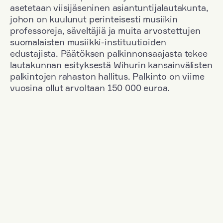
asetetaan viisijäseninen asiantuntijalautakunta,
johon on kuulunut perinteisesti musiikin
professoreja, säveltäjiä ja muita arvostettujen
suomalaisten musiikki-instituutioiden
edustajista. Päätöksen palkinnonsaajasta tekee
lautakunnan esityksestä Wihurin kansainvälisten
palkintojen rahaston hallitus. Palkinto on viime
vuosina ollut arvoltaan 150 000 euroa.
Suodata
Kansallisuus: Great Britain
+
Vuosi: 2003
+