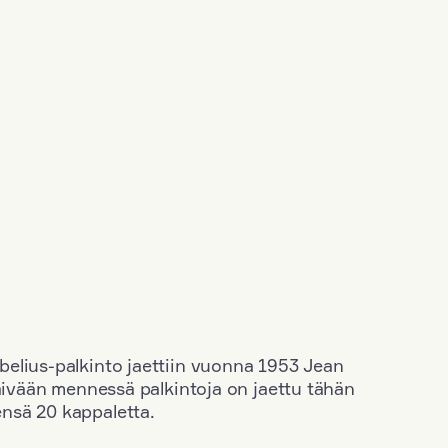
elius-palkinto jaettiin vuonna 1953 Jean
äivään mennessä palkintoja on jaettu tähän
nsä 20 kappaletta.