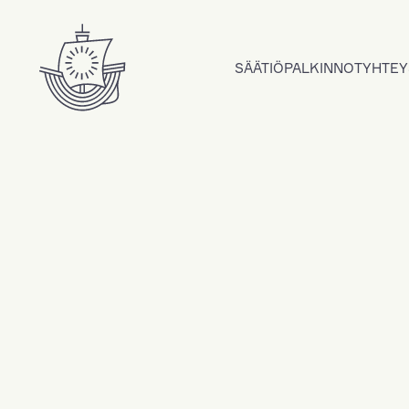
Hyppää sisältöön
SÄÄTIÖ
PALKINNOT
YHTEY