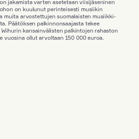
on jakamista varten asetetaan viisijäseninen
johon on kuulunut perinteisesti musiikin
 ja muita arvostettujen suomalaisten musiikki-
sta. Päätöksen palkinnonsaajasta tekee
 Wihurin kansainvälisten palkintojen rahaston
ime vuosina ollut arvoltaan 150 000 euroa.
+
Vuosi: 2003
+