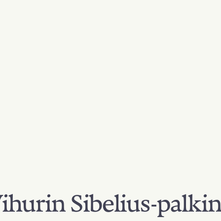
hurin Sibelius-palki