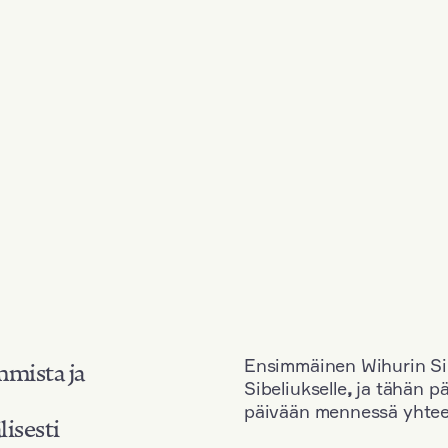
Ensimmäinen Wihurin Sib
mmista ja
Sibeliukselle
,
ja tähän p
päivään mennessä yhtee
lisesti