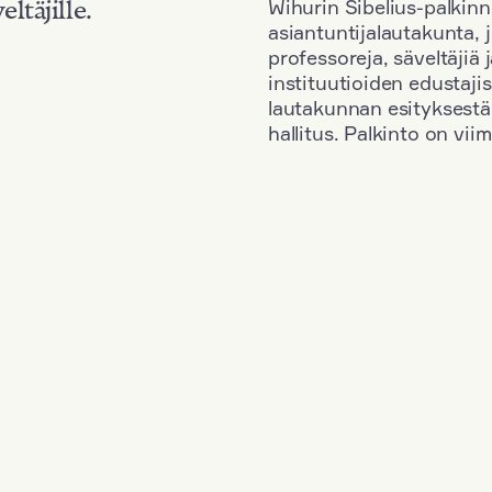
Wihurin Sibelius-palkinn
eltäjille.
asiantuntijalautakunta, 
professoreja, säveltäjiä
instituutioiden edustaji
lautakunnan esityksestä
hallitus. Palkinto on vi
Kansallisuus: Romania