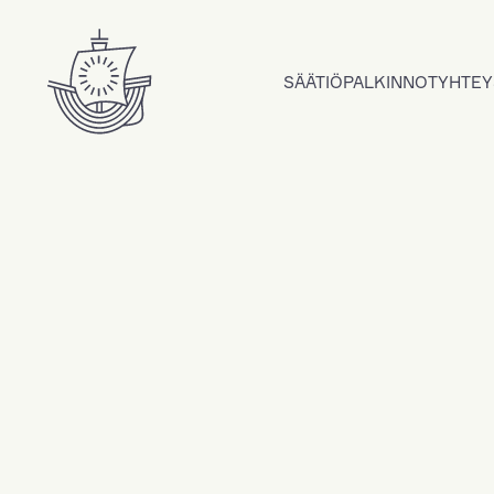
Hyppää sisältöön
SÄÄTIÖ
PALKINNOT
YHTEY