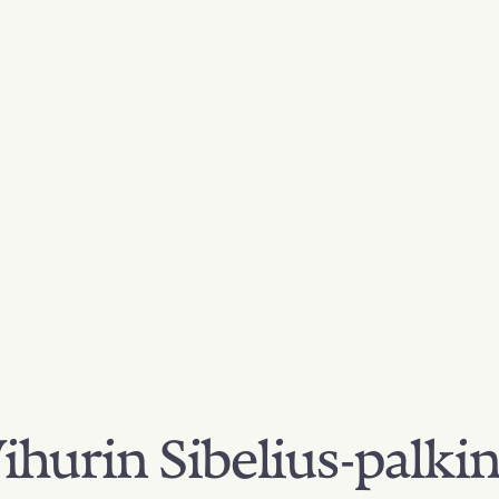
hurin Sibelius-palki