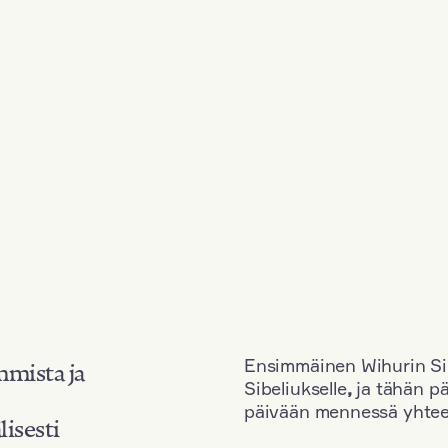
Ensimmäinen Wihurin Sib
mmista ja
Sibeliukselle
,
ja tähän p
päivään mennessä yhtee
lisesti