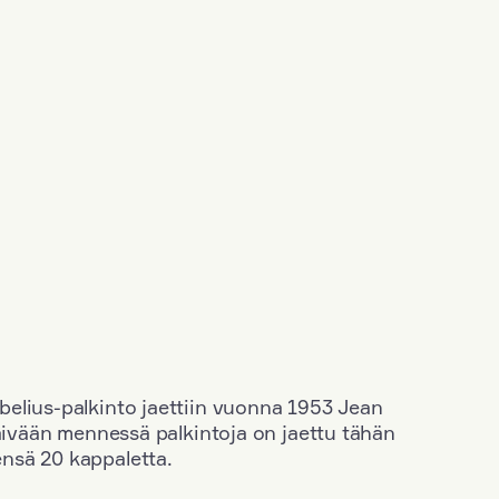
elius-palkinto jaettiin vuonna 1953 Jean
äivään mennessä palkintoja on jaettu tähän
nsä 20 kappaletta.