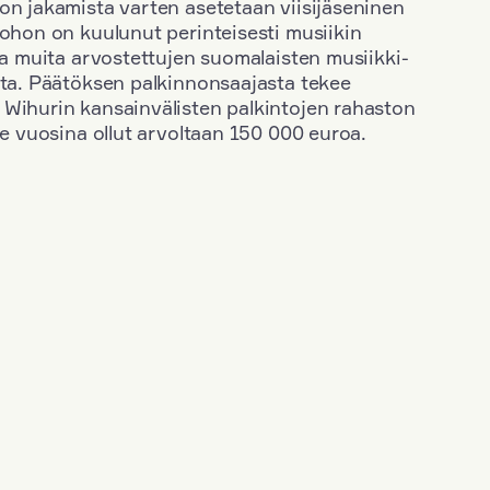
on jakamista varten asetetaan viisijäseninen
johon on kuulunut perinteisesti musiikin
 ja muita arvostettujen suomalaisten musiikki-
sta. Päätöksen palkinnonsaajasta tekee
 Wihurin kansainvälisten palkintojen rahaston
ime vuosina ollut arvoltaan 150 000 euroa.
+
Vuosi: 2003
+