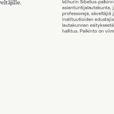
Wihurin Sibelius-palkinn
eltäjille.
asiantuntijalautakunta, 
professoreja, säveltäjiä
instituutioiden edustaji
lautakunnan esityksestä
hallitus. Palkinto on vi
Kansallisuus: Great Britain