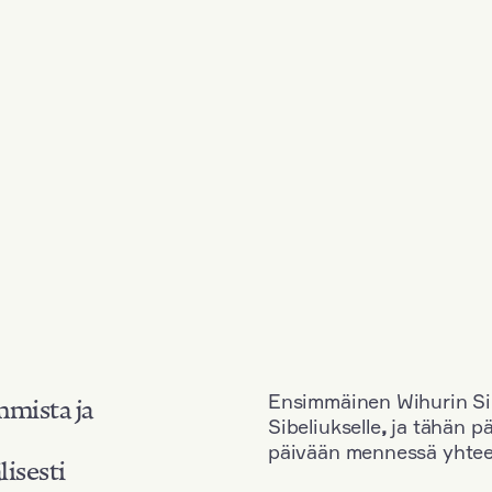
Ensimmäinen Wihurin Sib
mmista ja
Sibeliukselle
,
ja tähän p
päivään mennessä yhtee
lisesti