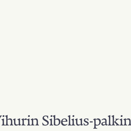
hurin Sibelius-palki