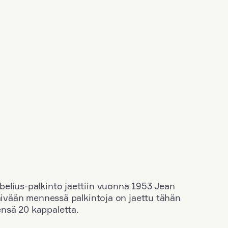
elius-palkinto jaettiin vuonna 1953 Jean
äivään mennessä palkintoja on jaettu tähän
nsä 20 kappaletta.