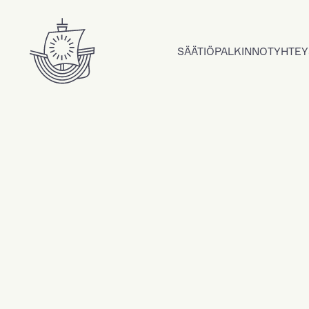
Hyppää sisältöön
SÄÄTIÖ
PALKINNOT
YHTEY