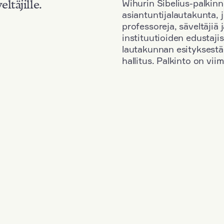
Wihurin Sibelius-palkinn
eltäjille.
asiantuntijalautakunta, 
professoreja, säveltäjiä
instituutioiden edustaji
lautakunnan esityksestä
hallitus. Palkinto on vi
Kansallisuus: France