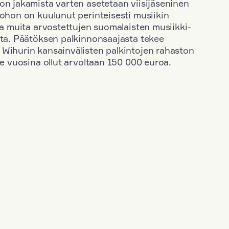
on jakamista varten asetetaan viisijäseninen
johon on kuulunut perinteisesti musiikin
 ja muita arvostettujen suomalaisten musiikki-
sta. Päätöksen palkinnonsaajasta tekee
 Wihurin kansainvälisten palkintojen rahaston
ime vuosina ollut arvoltaan 150 000 euroa.
+
Vuosi: 2003
+