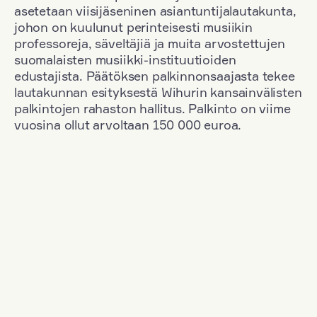
asetetaan viisijäseninen asiantuntijalautakunta,
johon on kuulunut perinteisesti musiikin
professoreja, säveltäjiä ja muita arvostettujen
suomalaisten musiikki-instituutioiden
edustajista. Päätöksen palkinnonsaajasta tekee
lautakunnan esityksestä Wihurin kansainvälisten
palkintojen rahaston hallitus. Palkinto on viime
vuosina ollut arvoltaan 150 000 euroa.
Suodata
Kansallisuus: Poland
+
Vuosi: 2003
+