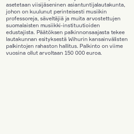
asetetaan viisijäseninen asiantuntijalautakunta,
johon on kuulunut perinteisesti musiikin
professoreja, säveltäjiä ja muita arvostettujen
suomalaisten musiikki-instituutioiden
edustajista. Päätöksen palkinnonsaajasta tekee
lautakunnan esityksestä Wihurin kansainvälisten
palkintojen rahaston hallitus. Palkinto on viime
vuosina ollut arvoltaan 150 000 euroa.
Suodata
Kansallisuus: Denmark
+
Vuosi: 2017
+