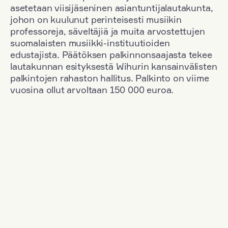
asetetaan viisijäseninen asiantuntijalautakunta,
johon on kuulunut perinteisesti musiikin
professoreja, säveltäjiä ja muita arvostettujen
suomalaisten musiikki-instituutioiden
edustajista. Päätöksen palkinnonsaajasta tekee
lautakunnan esityksestä Wihurin kansainvälisten
palkintojen rahaston hallitus. Palkinto on viime
vuosina ollut arvoltaan 150 000 euroa.
Suodata
Kansallisuus: Germany
+
Vuosi: 2017
+