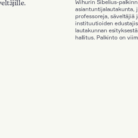
Wihurin Sibelius-palkinn
eltäjille.
asiantuntijalautakunta, 
professoreja, säveltäjiä
instituutioiden edustaji
lautakunnan esityksestä
hallitus. Palkinto on vi
Kansallisuus: Great Britain