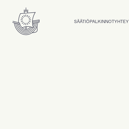
Hyppää sisältöön
SÄÄTIÖ
PALKINNOT
YHTEY