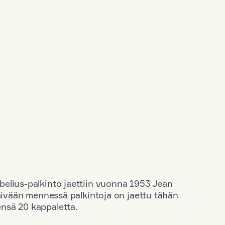
elius-palkinto jaettiin vuonna 1953 Jean
äivään mennessä palkintoja on jaettu tähän
nsä 20 kappaletta.