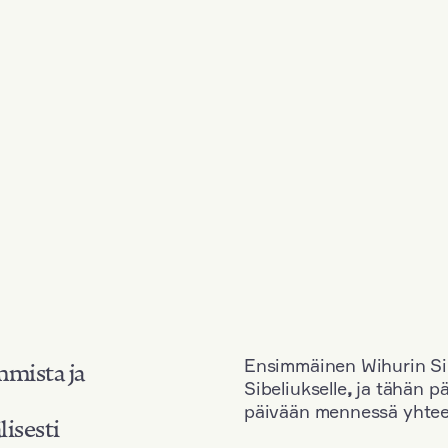
Ensimmäinen Wihurin Sib
mmista ja
Sibeliukselle
,
ja tähän p
päivään mennessä yhtee
lisesti