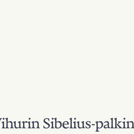
hurin Sibelius-palki