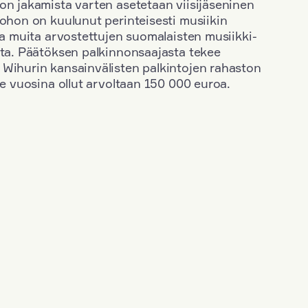
on jakamista varten asetetaan viisijäseninen
johon on kuulunut perinteisesti musiikin
 ja muita arvostettujen suomalaisten musiikki-
sta. Päätöksen palkinnonsaajasta tekee
 Wihurin kansainvälisten palkintojen rahaston
ime vuosina ollut arvoltaan 150 000 euroa.
+
Vuosi: 2017
+