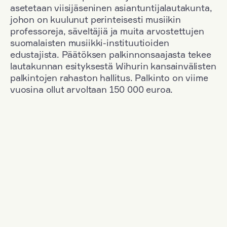
asetetaan viisijäseninen asiantuntijalautakunta,
johon on kuulunut perinteisesti musiikin
professoreja, säveltäjiä ja muita arvostettujen
suomalaisten musiikki-instituutioiden
edustajista. Päätöksen palkinnonsaajasta tekee
lautakunnan esityksestä Wihurin kansainvälisten
palkintojen rahaston hallitus. Palkinto on viime
vuosina ollut arvoltaan 150 000 euroa.
Suodata
Kansallisuus: Russia
+
Vuosi: 2017
+