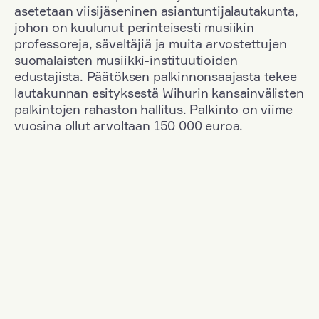
asetetaan viisijäseninen asiantuntijalautakunta,
johon on kuulunut perinteisesti musiikin
professoreja, säveltäjiä ja muita arvostettujen
suomalaisten musiikki-instituutioiden
edustajista. Päätöksen palkinnonsaajasta tekee
lautakunnan esityksestä Wihurin kansainvälisten
palkintojen rahaston hallitus. Palkinto on viime
vuosina ollut arvoltaan 150 000 euroa.
Suodata
Kansallisuus: Finland
+
Vuosi: 2017
+