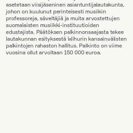
asetetaan viisijäseninen asiantuntijalautakunta,
johon on kuulunut perinteisesti musiikin
professoreja, säveltäjiä ja muita arvostettujen
suomalaisten musiikki-instituutioiden
edustajista. Päätöksen palkinnonsaajasta tekee
lautakunnan esityksestä Wihurin kansainvälisten
palkintojen rahaston hallitus. Palkinto on viime
vuosina ollut arvoltaan 150 000 euroa.
Suodata
Kansallisuus: Great Britain
+
Vuosi: 2017
+