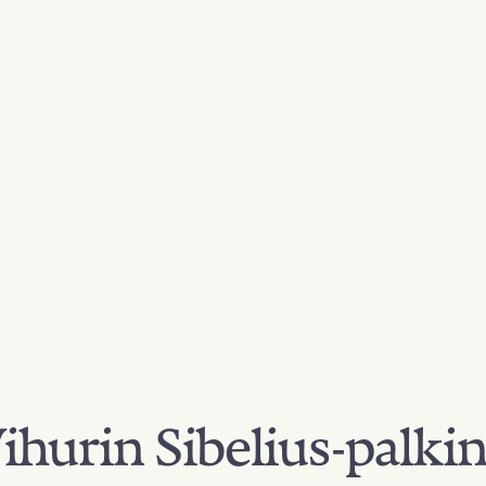
hurin Sibelius-palki