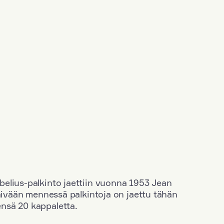
elius-palkinto jaettiin vuonna 1953 Jean
äivään mennessä palkintoja on jaettu tähän
nsä 20 kappaletta.