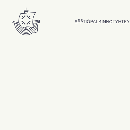
Hyppää sisältöön
SÄÄTIÖ
PALKINNOT
YHTEY