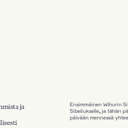
Ensimmäinen Wihurin Sib
mmista ja
Sibeliukselle
,
ja tähän p
päivään mennessä yhtee
lisesti