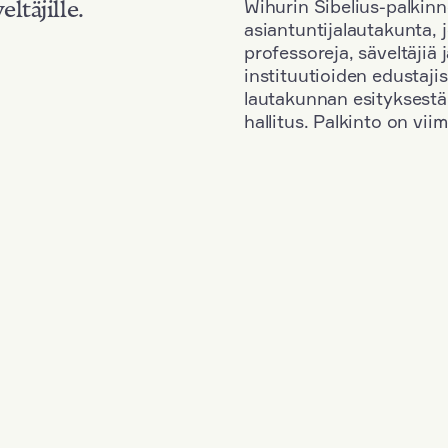
Wihurin Sibelius-palkinn
eltäjille.
asiantuntijalautakunta, 
professoreja, säveltäjiä
instituutioiden edustaji
lautakunnan esityksestä
hallitus. Palkinto on vi
Kansallisuus: Denmark