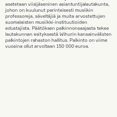
asetetaan viisijäseninen asiantuntijalautakunta,
johon on kuulunut perinteisesti musiikin
professoreja, säveltäjiä ja muita arvostettujen
suomalaisten musiikki-instituutioiden
edustajista. Päätöksen palkinnonsaajasta tekee
lautakunnan esityksestä Wihurin kansainvälisten
palkintojen rahaston hallitus. Palkinto on viime
vuosina ollut arvoltaan 150 000 euroa.
Suodata
Kansallisuus: Denmark
+
Vuosi: 2017
+