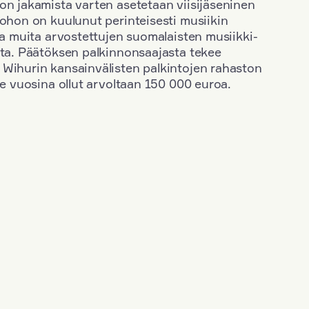
on jakamista varten asetetaan viisijäseninen
johon on kuulunut perinteisesti musiikin
 ja muita arvostettujen suomalaisten musiikki-
sta. Päätöksen palkinnonsaajasta tekee
 Wihurin kansainvälisten palkintojen rahaston
ime vuosina ollut arvoltaan 150 000 euroa.
+
Vuosi: 2017
+