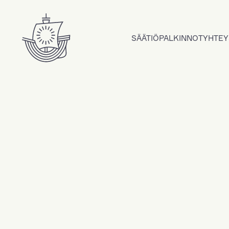
Hyppää sisältöön
SÄÄTIÖ
PALKINNOT
YHTEY