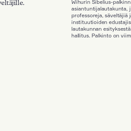
Wihurin Sibelius-palkinn
eltäjille.
asiantuntijalautakunta, 
professoreja, säveltäjiä
instituutioiden edustaji
lautakunnan esityksestä
hallitus. Palkinto on vi
Kansallisuus: Poland