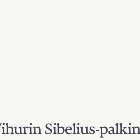
hurin Sibelius-palki