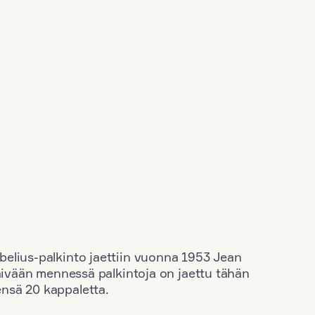
elius-palkinto jaettiin vuonna 1953 Jean
äivään mennessä palkintoja on jaettu tähän
nsä 20 kappaletta.