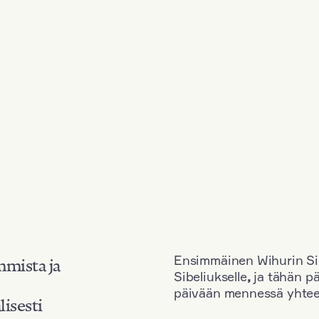
Ensimmäinen Wihurin Sib
mmista ja
Sibeliukselle
,
ja tähän p
päivään mennessä yhtee
lisesti