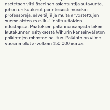
asetetaan viisijäseninen asiantuntijalautakunta,
johon on kuulunut perinteisesti musiikin
professoreja, säveltäjiä ja muita arvostettujen
suomalaisten musiikki-instituutioiden
edustajista. Päätöksen palkinnonsaajasta tekee
lautakunnan esityksestä Wihurin kansainvälisten
palkintojen rahaston hallitus. Palkinto on viime
vuosina ollut arvoltaan 150 000 euroa.
Suodata
Kansallisuus: Poland
+
Vuosi: 2017
+