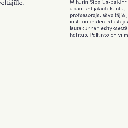
Wihurin Sibelius-palkinn
eltäjille.
asiantuntijalautakunta, 
professoreja, säveltäjiä
instituutioiden edustaji
lautakunnan esityksestä
hallitus. Palkinto on vi
Kansallisuus: Russia