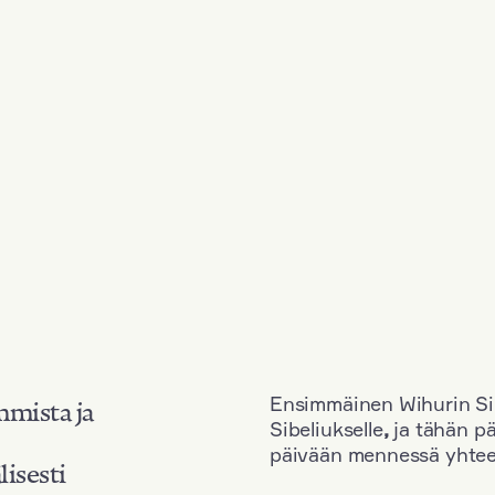
Ensimmäinen Wihurin Sib
mmista ja
Sibeliukselle
,
ja tähän p
päivään mennessä yhtee
lisesti