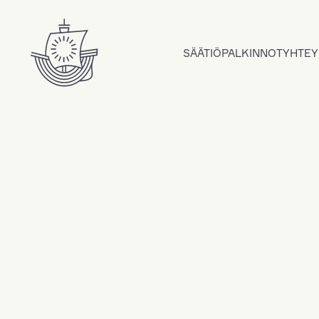
Hyppää sisältöön
SÄÄTIÖ
PALKINNOT
YHTEY