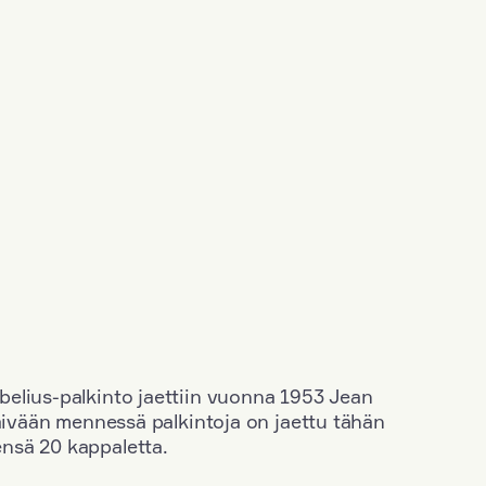
elius-palkinto jaettiin vuonna 1953 Jean
äivään mennessä palkintoja on jaettu tähän
nsä 20 kappaletta.