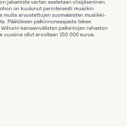
on jakamista varten asetetaan viisijäseninen
johon on kuulunut perinteisesti musiikin
 ja muita arvostettujen suomalaisten musiikki-
sta. Päätöksen palkinnonsaajasta tekee
 Wihurin kansainvälisten palkintojen rahaston
ime vuosina ollut arvoltaan 150 000 euroa.
+
Vuosi: 2017
+