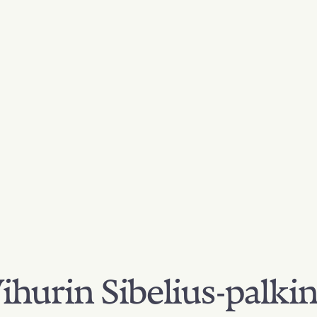
hurin Sibelius-palki