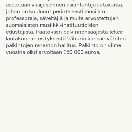
asetetaan viisijäseninen asiantuntijalautakunta,
johon on kuulunut perinteisesti musiikin
professoreja, säveltäjiä ja muita arvostettujen
suomalaisten musiikki-instituutioiden
edustajista. Päätöksen palkinnonsaajasta tekee
lautakunnan esityksestä Wihurin kansainvälisten
palkintojen rahaston hallitus. Palkinto on viime
vuosina ollut arvoltaan 150 000 euroa.
Suodata
Kansallisuus: Germany
+
Vuosi: 2006
+