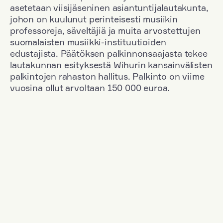
asetetaan viisijäseninen asiantuntijalautakunta,
johon on kuulunut perinteisesti musiikin
professoreja, säveltäjiä ja muita arvostettujen
suomalaisten musiikki-instituutioiden
edustajista. Päätöksen palkinnonsaajasta tekee
lautakunnan esityksestä Wihurin kansainvälisten
palkintojen rahaston hallitus. Palkinto on viime
vuosina ollut arvoltaan 150 000 euroa.
Suodata
Kansallisuus: Romania
+
Vuosi: 2006
+