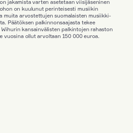
on jakamista varten asetetaan viisijäseninen
johon on kuulunut perinteisesti musiikin
 ja muita arvostettujen suomalaisten musiikki-
sta. Päätöksen palkinnonsaajasta tekee
 Wihurin kansainvälisten palkintojen rahaston
ime vuosina ollut arvoltaan 150 000 euroa.
+
Vuosi: 2006
+