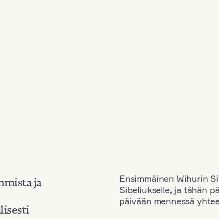
Ensimmäinen Wihurin Sib
mmista ja
Sibeliukselle
,
ja tähän p
päivään mennessä yhtee
lisesti