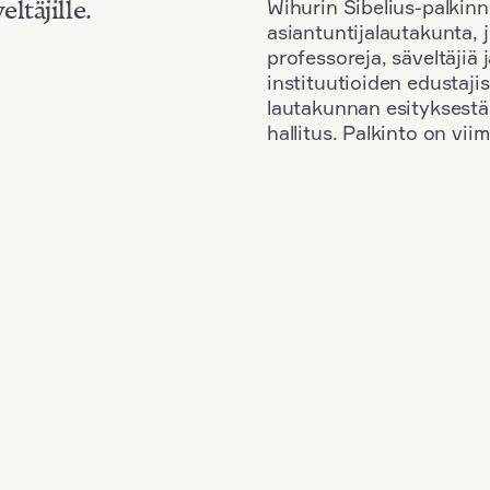
Wihurin Sibelius-palkinn
eltäjille.
asiantuntijalautakunta, 
professoreja, säveltäjiä
instituutioiden edustaji
lautakunnan esityksestä
hallitus. Palkinto on vi
Kansallisuus: South Korea