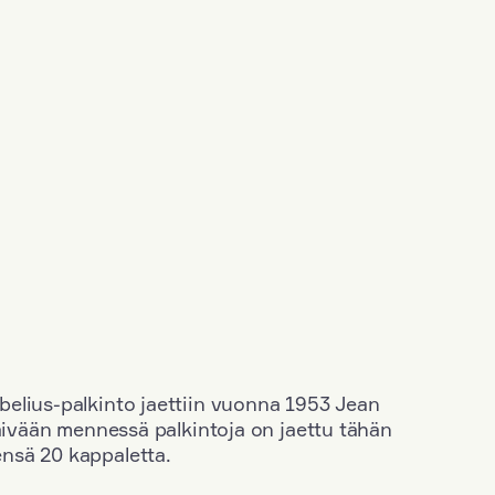
elius-palkinto jaettiin vuonna 1953 Jean
äivään mennessä palkintoja on jaettu tähän
nsä 20 kappaletta.