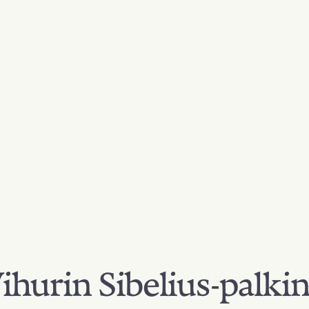
hurin Sibelius-palki