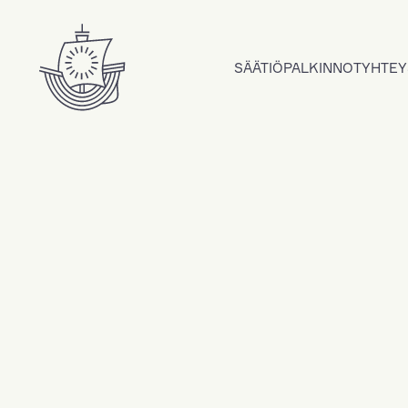
Hyppää sisältöön
SÄÄTIÖ
PALKINNOT
YHTEY