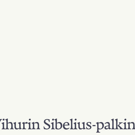
hurin Sibelius-palki