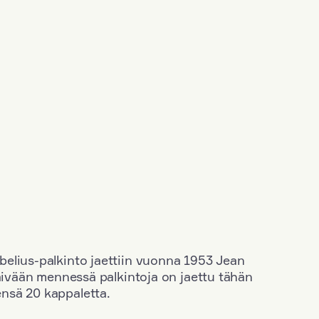
elius-palkinto jaettiin vuonna 1953 Jean
äivään mennessä palkintoja on jaettu tähän
nsä 20 kappaletta.