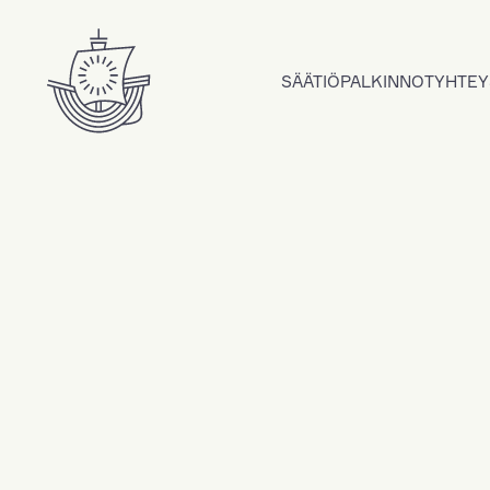
Hyppää sisältöön
SÄÄTIÖ
PALKINNOT
YHTEY