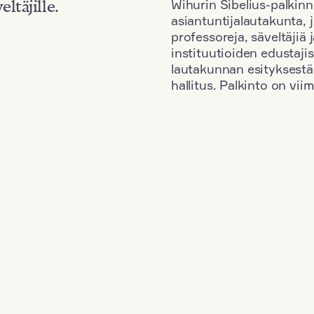
Wihurin Sibelius-palkinn
eltäjille.
asiantuntijalautakunta, 
professoreja, säveltäjiä
instituutioiden edustaji
lautakunnan esityksestä
hallitus. Palkinto on vi
Kansallisuus: Russia