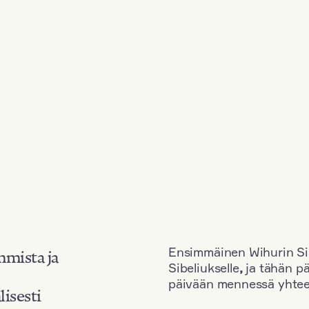
Ensimmäinen Wihurin Sib
mmista ja
Sibeliukselle
,
ja tähän p
päivään mennessä yhtee
lisesti