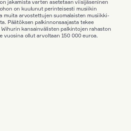
on jakamista varten asetetaan viisijäseninen
johon on kuulunut perinteisesti musiikin
 ja muita arvostettujen suomalaisten musiikki-
sta. Päätöksen palkinnonsaajasta tekee
 Wihurin kansainvälisten palkintojen rahaston
ime vuosina ollut arvoltaan 150 000 euroa.
+
Vuosi: 2006
+