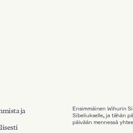
Ensimmäinen Wihurin Sib
mmista ja
Sibeliukselle
,
ja tähän p
päivään mennessä yhtee
lisesti