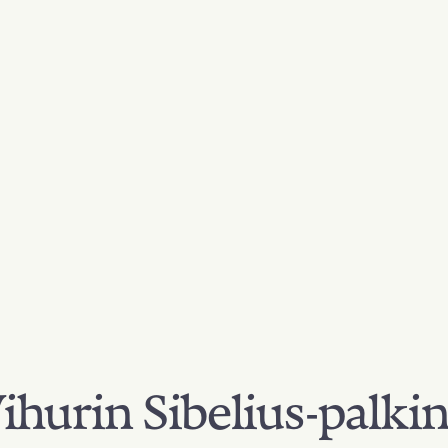
hurin Sibelius-palki