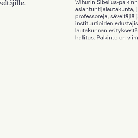
Wihurin Sibelius-palkinn
eltäjille.
asiantuntijalautakunta, 
professoreja, säveltäjiä
instituutioiden edustaji
lautakunnan esityksestä
hallitus. Palkinto on vi
Kansallisuus: France