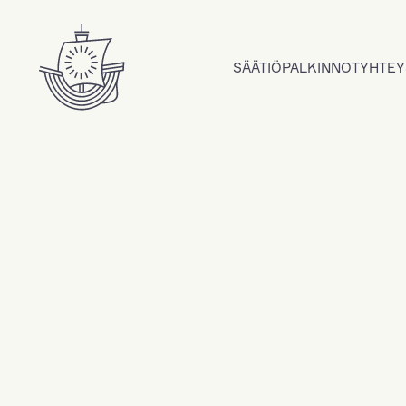
Hyppää sisältöön
SÄÄTIÖ
PALKINNOT
YHTEY