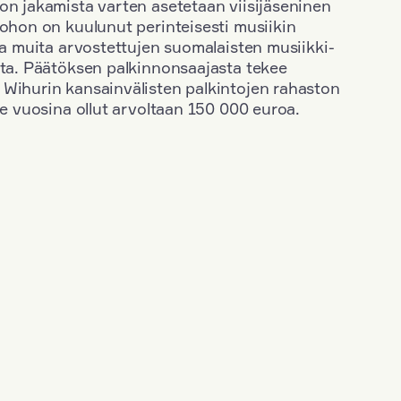
on jakamista varten asetetaan viisijäseninen
johon on kuulunut perinteisesti musiikin
 ja muita arvostettujen suomalaisten musiikki-
sta. Päätöksen palkinnonsaajasta tekee
 Wihurin kansainvälisten palkintojen rahaston
ime vuosina ollut arvoltaan 150 000 euroa.
+
Vuosi: 2006
+