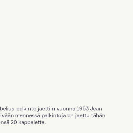
elius-palkinto jaettiin vuonna 1953 Jean
äivään mennessä palkintoja on jaettu tähän
nsä 20 kappaletta.